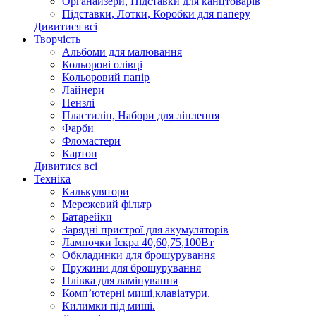
Органайзери, Підставки для канцтоварів
Підставки, Лотки, Коробки для паперу
Дивитися всі
Творчість
Альбоми для малювання
Кольорові олівці
Кольоровий папір
Лайнери
Пензлі
Пластилін, Набори для ліплення
Фарби
Фломастери
Картон
Дивитися всі
Техніка
Калькулятори
Мережевий фільтр
Батарейки
Зарядні пристрої для акумуляторів
Лампочки Іскра 40,60,75,100Вт
Обкладинки для брошурування
Пружини для брошурування
Плівка для ламінування
Комп’ютерні миші,клавіатури.
Килимки під миші.