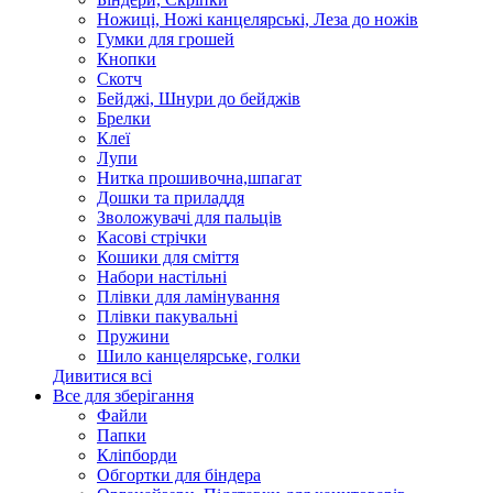
Ножиці, Ножі канцелярські, Леза до ножів
Гумки для грошей
Кнопки
Скотч
Бейджі, Шнури до бейджів
Брелки
Клеї
Лупи
Нитка прошивочна,шпагат
Дошки та приладдя
Зволожувачі для пальців
Касові стрічки
Кошики для сміття
Набори настільні
Плівки для ламінування
Плівки пакувальні
Пружини
Шило канцелярське, голки
Дивитися всі
Все для зберігання
Файли
Папки
Кліпборди
Обгортки для біндера