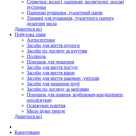
Серветки: вологі, паперові, косметичні, носові
хустинки
Паперові рушники, туалетний папір
Тримачі для рушників, туалетного паперу,
дозатори мила
Дивитися всі
Побутова хімія
Антисептики
Засоби для миття підлоги
Засоби по догляду за взуттям
Поліроль
Порошок для чищення
Засоби для миття посуду
Засоби для миття вікон
Засоби для миття раковин ,унітазів
Засоби для чищення труб
Засоби по догляду за меблями
Порошок для прання, відбілювач,кондиціонер,
ополіскувач
Освіжувач повітря
Мило рідке,тверде
Дивитися всі
Канцтовари