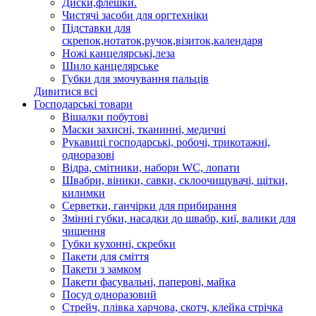
Диски,флешки.
Чистячі засоби для оргтехніки
Підставки для
скрепок,нотаток,ручок,візиток,календаря
Ножі канцелярські,леза
Шило канцелярське
Губки для змочування пальців
Дивитися всі
Господарські товари
Вішалки побутові
Маски захисні, тканинні, медичні
Рукавиці господарські, робочі, трикотажні,
одноразові
Відра, смітники, набори WC, лопати
Швабри, віники, савки, склоочищувачі, щітки,
килимки
Серветки, ганчірки для прибирання
Змінні губки, насадки до швабр, киї, валики для
чищення
Губки кухонні, скребки
Пакети для сміття
Пакети з замком
Пакети фасувальні, паперові, майка
Посуд одноразовий
Стрейч, плівка харчова, скотч, клейка стрічка