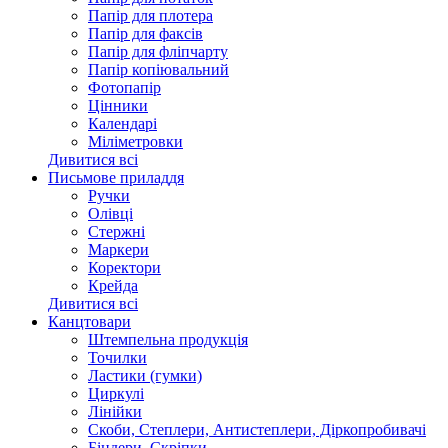
Папір для плотера
Папір для факсів
Папір для фліпчарту
Папір копіювальний
Фотопапір
Цінники
Календарі
Міліметровки
Дивитися всі
Письмове приладдя
Ручки
Олівці
Стержні
Маркери
Коректори
Крейда
Дивитися всі
Канцтовари
Штемпельна продукція
Точилки
Ластики (гумки)
Циркулі
Лінійки
Скоби, Степлери, Антистеплери, Діркопробивачі
Біндери, Скріпки