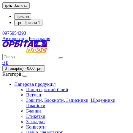
грн.
Валюта
Гривня
грн. Гривня 1
0975954393
Авторизація
Реєстрація
0
0
0 товар(ів) - 0.00 грн.
Категорії
Паперова продукція
Папір офісний білий
Ватман
Зошити, Блокноти, Записники, Щоденники,
Планінги
Бланки
Етикетки
Закладки
Конверти
Папір для нотаток