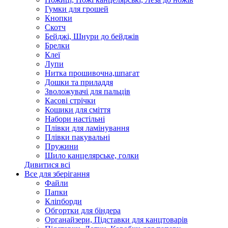
Гумки для грошей
Кнопки
Скотч
Бейджі, Шнури до бейджів
Брелки
Клеї
Лупи
Нитка прошивочна,шпагат
Дошки та приладдя
Зволожувачі для пальців
Касові стрічки
Кошики для сміття
Набори настільні
Плівки для ламінування
Плівки пакувальні
Пружини
Шило канцелярське, голки
Дивитися всі
Все для зберігання
Файли
Папки
Кліпборди
Обгортки для біндера
Органайзери, Підставки для канцтоварів