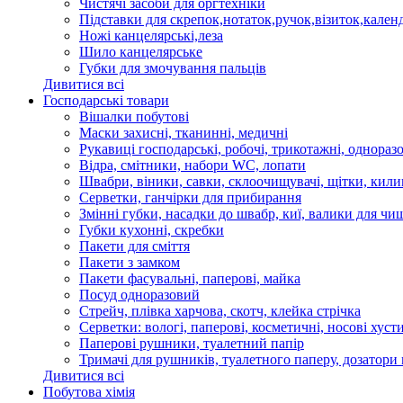
Чистячі засоби для оргтехніки
Підставки для скрепок,нотаток,ручок,візиток,кален
Ножі канцелярські,леза
Шило канцелярське
Губки для змочування пальців
Дивитися всі
Господарські товари
Вішалки побутові
Маски захисні, тканинні, медичні
Рукавиці господарські, робочі, трикотажні, одноразо
Відра, смітники, набори WC, лопати
Швабри, віники, савки, склоочищувачі, щітки, кил
Серветки, ганчірки для прибирання
Змінні губки, насадки до швабр, киї, валики для чи
Губки кухонні, скребки
Пакети для сміття
Пакети з замком
Пакети фасувальні, паперові, майка
Посуд одноразовий
Стрейч, плівка харчова, скотч, клейка стрічка
Серветки: вологі, паперові, косметичні, носові хуст
Паперові рушники, туалетний папір
Тримачі для рушників, туалетного паперу, дозатори
Дивитися всі
Побутова хімія