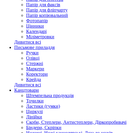
Папір для факсів
Папір для фліпчарту
Папір копіювальний
Фотопапір
Цінники
Календарі
Міліметровки
Дивитися всі
Письмове приладдя
Ручки
Олівці
Стержні
Маркери
Коректори
Крейда
Дивитися всі
Канцтовари
Штемпельна продукція
Точилки
Ластики (гумки)
Циркулі
Лінійки
Скоби, Степлери, Антистеплери, Діркопробивачі
Біндери, Скріпки
Ножиці, Ножі канцелярські, Леза до ножів