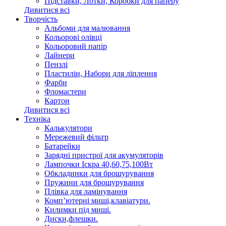
Підставки, Лотки, Коробки для паперу
Дивитися всі
Творчість
Альбоми для малювання
Кольорові олівці
Кольоровий папір
Лайнери
Пензлі
Пластилін, Набори для ліплення
Фарби
Фломастери
Картон
Дивитися всі
Техніка
Калькулятори
Мережевий фільтр
Батарейки
Зарядні пристрої для акумуляторів
Лампочки Іскра 40,60,75,100Вт
Обкладинки для брошурування
Пружини для брошурування
Плівка для ламінування
Комп’ютерні миші,клавіатури.
Килимки під миші.
Диски,флешки.