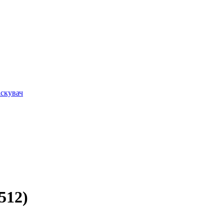
іскувач
512)