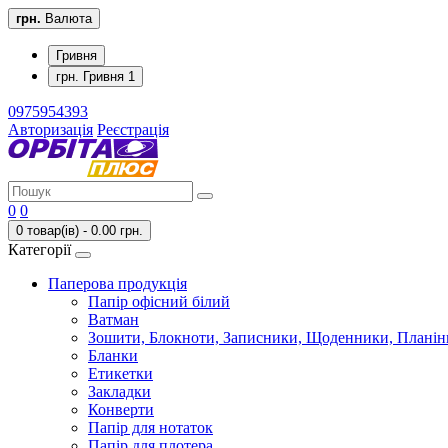
грн.
Валюта
Гривня
грн. Гривня 1
0975954393
Авторизація
Реєстрація
0
0
0 товар(ів) - 0.00 грн.
Категорії
Паперова продукція
Папір офісний білий
Ватман
Зошити, Блокноти, Записники, Щоденники, Планін
Бланки
Етикетки
Закладки
Конверти
Папір для нотаток
Папір для плотера