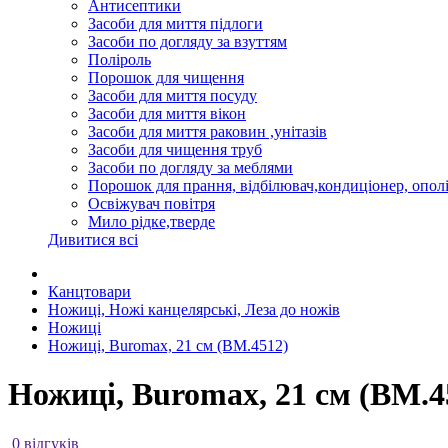
Антисептики
Засоби для миття підлоги
Засоби по догляду за взуттям
Поліроль
Порошок для чищення
Засоби для миття посуду
Засоби для миття вікон
Засоби для миття раковин ,унітазів
Засоби для чищення труб
Засоби по догляду за меблями
Порошок для прання, відбілювач,кондиціонер, опол
Освіжувач повітря
Мило рідке,тверде
Дивитися всі
Канцтовари
Ножиці, Ножі канцелярські, Леза до ножів
Ножиці
Ножиці, Buromax, 21 см (BM.4512)
Ножиці, Buromax, 21 см (BM.4
0 відгуків